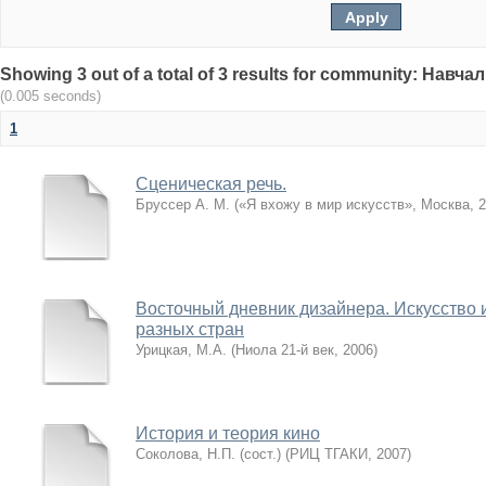
Showing 3 out of a total of 3 results for community: Нав
(0.005 seconds)
1
Сценическая речь.
Бруссер А. М.
(
«Я вхожу в мир искусств», Москва
,
2
Восточный дневник дизайнера. Искусство 
разных стран
Урицкая, М.А.
(
Ниола 21-й век
,
2006
)
История и теория кино
Соколова, Н.П. (сост.)
(
РИЦ ТГАКИ
,
2007
)