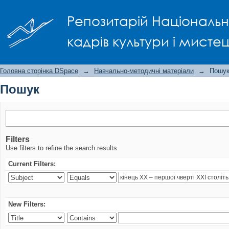
Пошук
Репозитарій Національно
кадрів культури і мисте
Головна сторінка DSpace
→
Навчально-методичні матеріали
→
Пошу
Пошук
Filters
Use filters to refine the search results.
Current Filters:
New Filters: