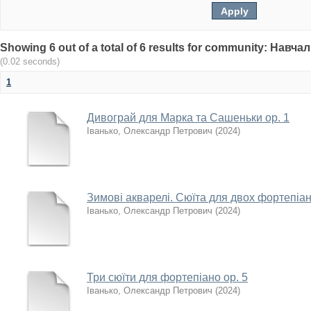
Showing 6 out of a total of 6 results for community: Нав
(0.02 seconds)
1
Дивограй для Марка та Сашеньки ор. 1
Іванько, Олександр Петрович
(
2024
)
Зимові акварелі. Сюїта для двох фортепіан
Іванько, Олександр Петрович
(
2024
)
Три сюїти для фортепіано ор. 5
Іванько, Олександр Петрович
(
2024
)