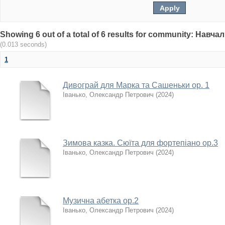
Showing 6 out of a total of 6 results for community: Нав
(0.013 seconds)
1
Дивограй для Марка та Сашеньки ор. 1
Іванько, Олександр Петрович
(
2024
)
Зимова казка. Сюїта для фортепіано ор.3
Іванько, Олександр Петрович
(
2024
)
Музична абетка ор.2
Іванько, Олександр Петрович
(
2024
)