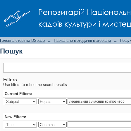
Пошук
Репозитарій Національно
кадрів культури і мисте
Головна сторінка DSpace
→
Навчально-методичні матеріали
→
Пошу
Пошук
Filters
Use filters to refine the search results.
Current Filters:
New Filters: