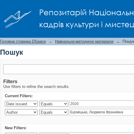
Пошук
Репозитарій Національно
кадрів культури і мисте
Головна сторінка DSpace
→
Навчально-методичні матеріали
→
Пошу
Пошук
Filters
Use filters to refine the search results.
Current Filters:
New Filters: