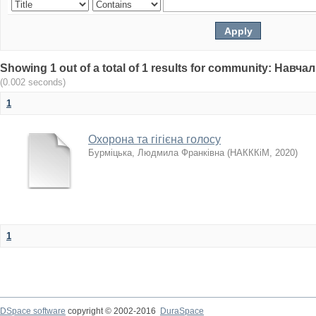
Showing 1 out of a total of 1 results for community: Нав
(0.002 seconds)
1
Охорона та гігієна голосу
Бурміцька, Людмила Франківна
(
НАКККіМ
,
2020
)
1
DSpace software
copyright © 2002-2016
DuraSpace