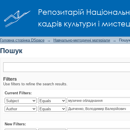
Пошук
Репозитарій Національно
кадрів культури і мисте
Головна сторінка DSpace
→
Навчально-методичні матеріали
→
Пошу
Пошук
Filters
Use filters to refine the search results.
Current Filters:
New Filters: