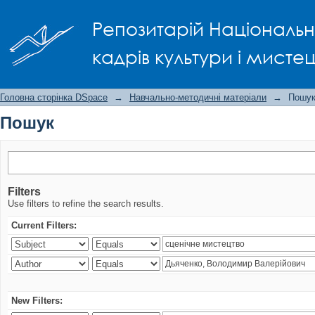
Пошук
Репозитарій Національно
кадрів культури і мисте
Головна сторінка DSpace
→
Навчально-методичні матеріали
→
Пошу
Пошук
Filters
Use filters to refine the search results.
Current Filters:
New Filters: