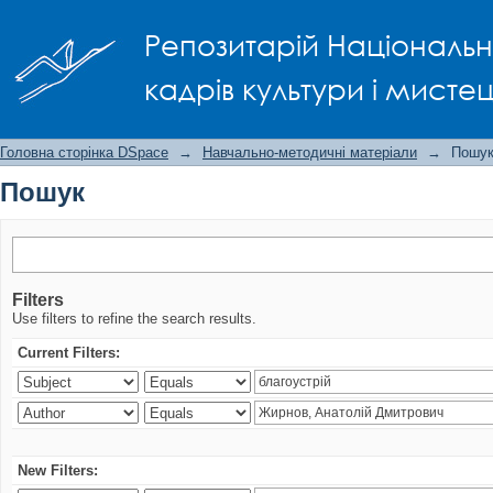
Пошук
Репозитарій Національно
кадрів культури і мисте
Головна сторінка DSpace
→
Навчально-методичні матеріали
→
Пошу
Пошук
Filters
Use filters to refine the search results.
Current Filters:
New Filters: