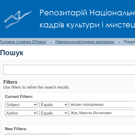
Пошук
Репозитарій Національно
кадрів культури і мисте
Головна сторінка DSpace
→
Навчально-методичні матеріали
→
Пошу
Пошук
Filters
Use filters to refine the search results.
Current Filters:
New Filters: