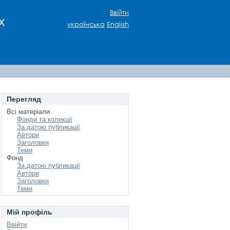
Ввійти
х
українська
English
Перегляд
Всі матеріали
Фонди та колекції
За датою публикації
Автори
Заголовки
Теми
Фонд
За датою публикації
Автори
Заголовки
Теми
Мій профіль
Ввійти