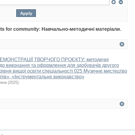
esults for community: Навчально-методичні матеріали.
ЕМОНСТРАЦІЇ ТВОРЧОГО ПРОЄКТУ: методичні
до виконання та оформлення для здобувачів другого
 рівня вищої освіти спеціальності 025 Музичне мистецтво
ів», «Інструментальне виконавство»
івна
(
2025
)