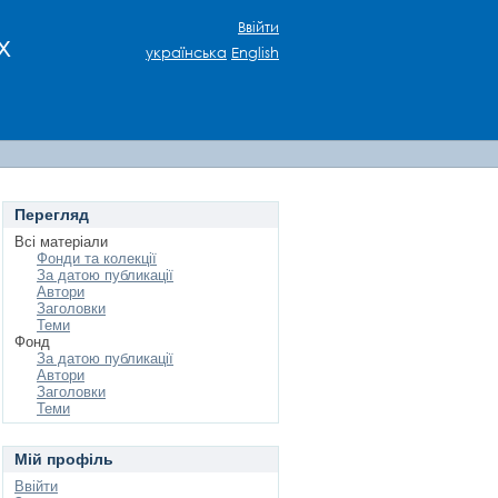
Ввійти
х
українська
English
Перегляд
Всі матеріали
Фонди та колекції
За датою публикації
Автори
Заголовки
Теми
Фонд
За датою публикації
Автори
Заголовки
Теми
Мій профіль
Ввійти