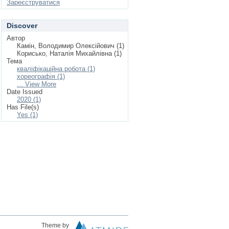
Зареєструватися
Discover
Автор
Камін, Володимир Олексійович (1)
Корисько, Наталія Михайлівна (1)
Тема
кваліфікаційна робота (1)
хореографія (1)
... View More
Date Issued
2020 (1)
Has File(s)
Yes (1)
Theme by