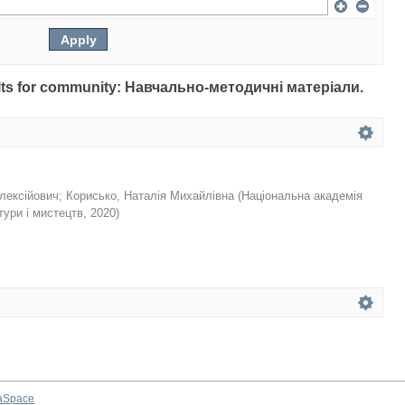
esults for community: Навчально-методичні матеріали.
лексійович
;
Корисько, Наталія Михайлівна
(
Національна академія
тури і мистецтв
,
2020
)
aSpace