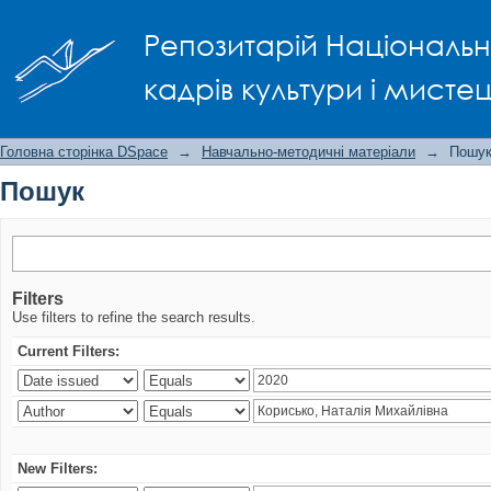
Пошук
Репозитарій Національно
кадрів культури і мисте
Головна сторінка DSpace
→
Навчально-методичні матеріали
→
Пошу
Пошук
Filters
Use filters to refine the search results.
Current Filters:
New Filters: