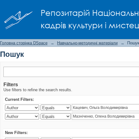
Пошук
Репозитарій Національно
кадрів культури і мисте
Головна сторінка DSpace
→
Навчально-методичні матеріали
→
Пошу
Пошук
Filters
Use filters to refine the search results.
Current Filters:
New Filters: