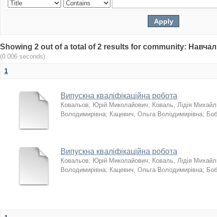
Showing 2 out of a total of 2 results for community: Нав
(0.006 seconds)
1
Випускна кваліфікаційна робота
Ковальов, Юрій Миколайович
;
Коваль, Лідія Михайл
Володимирівна
;
Кацевич, Ольга Володимирівна
;
Боб
Випускна кваліфікаційна робота
Ковальов, Юрій Миколайович
;
Коваль, Лідія Михайл
Володимирівна
;
Кацевич, Ольга Володимирівна
;
Боб