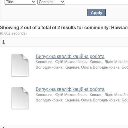
Showing 2 out of a total of 2 results for community: Нав
(0.002 seconds)
1
Випускна кваліфікаційна робота
Ковальов, Юрій Миколайович
;
Коваль, Лідія Михайл
Володимирівна
;
Кацевич, Ольга Володимирівна
;
Боб
Випускна кваліфікаційна робота
Ковальов, Юрій Миколайович
;
Коваль, Лідія Михайл
Володимирівна
;
Кацевич, Ольга Володимирівна
;
Боб