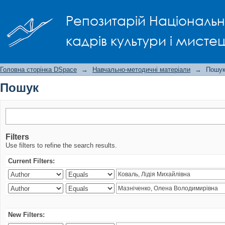
Пошук
Репозитарій Національно
кадрів культури і мисте
Головна сторінка DSpace
→
Навчально-методичні матеріали
→
Пошу
Пошук
Filters
Use filters to refine the search results.
Current Filters:
New Filters: