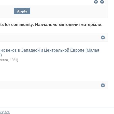
esults for community: Навчально-методичні матеріали.
их веков в Западной и Центральной Европе (Малая
)
сство
,
1981
)
aSpace