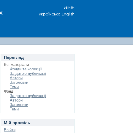
Ввійти
х
українська
English
Перегляд
Всі матеріали
Фонди та колекції
За датою публикації
Автори
Заголовки
Теми
Фонд
За датою публикації
Автори
Заголовки
Теми
Мій профіль
Ввійти