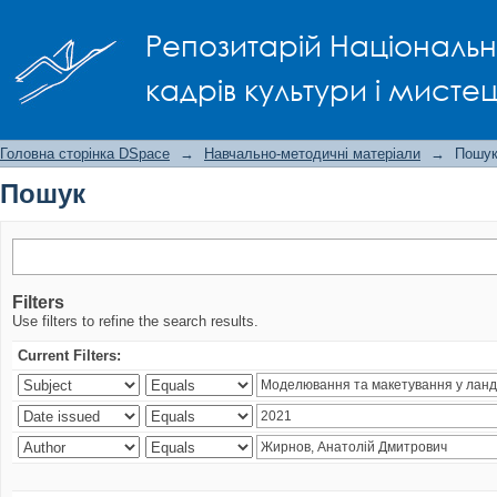
Пошук
Репозитарій Національно
кадрів культури і мисте
Головна сторінка DSpace
→
Навчально-методичні матеріали
→
Пошу
Пошук
Filters
Use filters to refine the search results.
Current Filters: