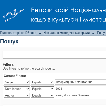
Пошук
Репозитарій Національно
кадрів культури і мисте
Головна сторінка DSpace
→
Навчально-методичні матеріали
→
Пошу
Пошук
Filters
Use filters to refine the search results.
Current Filters: