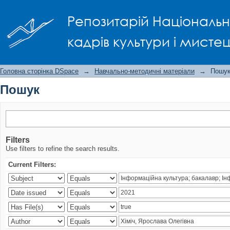
Пошук
Репозитарій Національно
кадрів культури і мисте
Головна сторінка DSpace
→
Навчально-методичні матеріали
→
Пошу
Пошук
Filters
Use filters to refine the search results.
Current Filters: