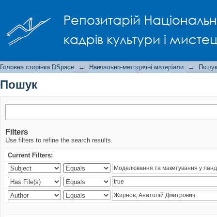
Пошук
Репозитарій Національно
кадрів культури і мисте
Головна сторінка DSpace
→
Навчально-методичні матеріали
→
Пошу
Пошук
Filters
Use filters to refine the search results.
Current Filters: