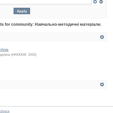
esults for community: Навчально-методичні матеріали.
еблів
адіївна
(
НАКККіМ
,
2020
)
aSpace