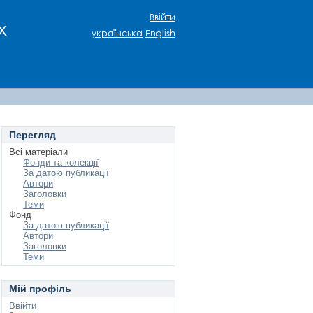
Ввійти
х
українська
English
Перегляд
Всі матеріали
Фонди та колекції
За датою публикації
Автори
Заголовки
Теми
Фонд
За датою публикації
Автори
Заголовки
Теми
Мій профіль
Ввійти