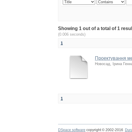
Showing 1 out of a total of 1 r
(0.006 seconds)
1
Проектування м
Новосад, Ірина Генн
1
DSpace software
copyright © 2002-2016
Dur