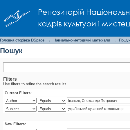
Пошук
Репозитарій Національно
кадрів культури і мисте
Головна сторінка DSpace
→
Навчально-методичні матеріали
→
Пошу
Пошук
Filters
Use filters to refine the search results.
Current Filters:
New Filters: