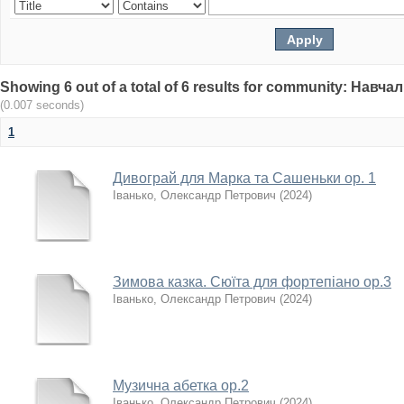
Showing 6 out of a total of 6 results for community: Нав
(0.007 seconds)
1
Дивограй для Марка та Сашеньки ор. 1
Іванько, Олександр Петрович
(
2024
)
Зимова казка. Сюїта для фортепіано ор.3
Іванько, Олександр Петрович
(
2024
)
Музична абетка ор.2
Іванько, Олександр Петрович
(
2024
)