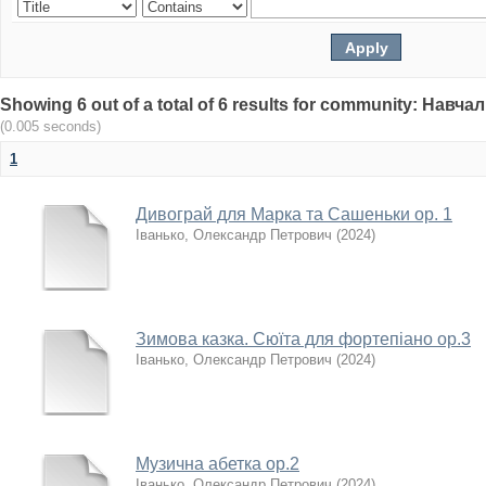
Showing 6 out of a total of 6 results for community: Нав
(0.005 seconds)
1
Дивограй для Марка та Сашеньки ор. 1
Іванько, Олександр Петрович
(
2024
)
Зимова казка. Сюїта для фортепіано ор.3
Іванько, Олександр Петрович
(
2024
)
Музична абетка ор.2
Іванько, Олександр Петрович
(
2024
)