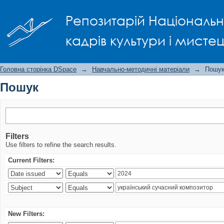
Пошук
Репозитарій Національно
кадрів культури і мисте
Головна сторінка DSpace
→
Навчально-методичні матеріали
→
Пошу
Пошук
Filters
Use filters to refine the search results.
Current Filters:
New Filters: