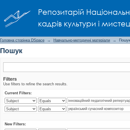
Пошук
Репозитарій Національно
кадрів культури і мисте
Головна сторінка DSpace
→
Навчально-методичні матеріали
→
Пошу
Пошук
Filters
Use filters to refine the search results.
Current Filters:
New Filters: