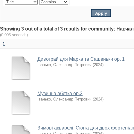
Showing 3 out of a total of 3 results for community: Нав
(0.003 seconds)
1
Дивограй для Марка та Сашеньки ор. 1
Іванько, Олександр Петрович
(
2024
)
Музична абетка ор.2
Іванько, Олександр Петрович
(
2024
)
Зимові акварелі. Сюїта для двох фортепіан
Іванько, Олександр Петрович
(
2024
)