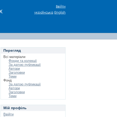
Ввійти
х
українська
English
Перегляд
Всі матеріали
Фонди та колекції
За датою публикації
Автори
Заголовки
Теми
Фонд
За датою публикації
Автори
Заголовки
Теми
Мій профіль
Ввійти