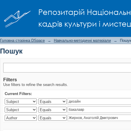
Пошук
Репозитарій Національно
кадрів культури і мисте
Головна сторінка DSpace
→
Навчально-методичні матеріали
→
Пошу
Пошук
Filters
Use filters to refine the search results.
Current Filters: