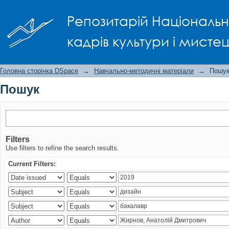
Пошук
Репозитарій Національно
кадрів культури і мисте
Головна сторінка DSpace
→
Навчально-методичні матеріали
→
Пошу
Пошук
Filters
Use filters to refine the search results.
Current Filters: