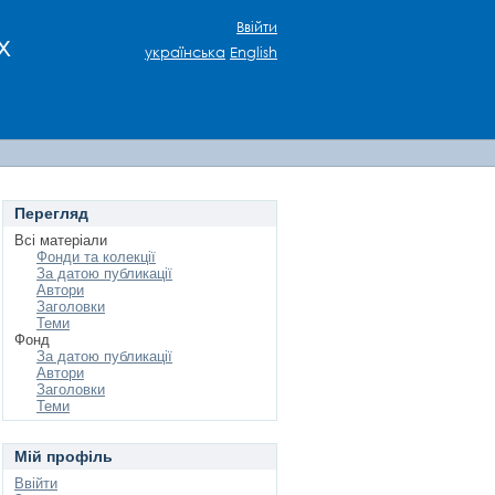
Ввійти
х
українська
English
Перегляд
Всі матеріали
Фонди та колекції
За датою публикації
Автори
Заголовки
Теми
Фонд
За датою публикації
Автори
Заголовки
Теми
Мій профіль
Ввійти