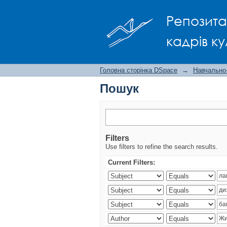
Пошук
Репозита
кадрів ку
Головна сторінка DSpace
→
Навчально
Пошук
Filters
Use filters to refine the search results.
Current Filters: