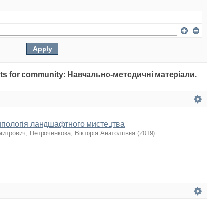
esults for community: Навчально-методичні матеріали.
 типологія ландшафтного мистецтва
митрович
;
Петроченкова, Вікторія Анатоліївна
(
2019
)