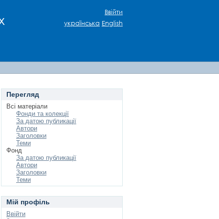
Ввійти
х
українська
English
Перегляд
Всі матеріали
Фонди та колекції
За датою публикації
Автори
Заголовки
Теми
Фонд
За датою публикації
Автори
Заголовки
Теми
Мій профіль
Ввійти