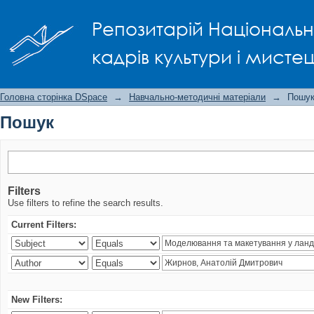
Пошук
Репозитарій Національно
кадрів культури і мисте
Головна сторінка DSpace
→
Навчально-методичні матеріали
→
Пошу
Пошук
Filters
Use filters to refine the search results.
Current Filters:
New Filters: