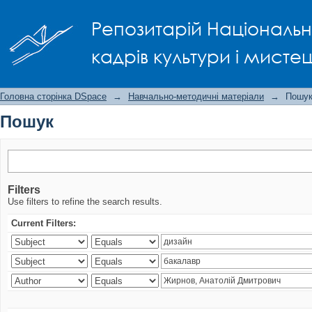
Пошук
Репозитарій Національно
кадрів культури і мисте
Головна сторінка DSpace
→
Навчально-методичні матеріали
→
Пошу
Пошук
Filters
Use filters to refine the search results.
Current Filters: