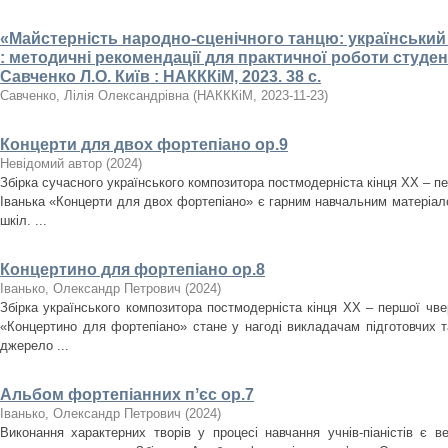
«Майстерність народно-сценічного танцю: український
: методичні рекомендації для практичної роботи студентів
Савченко Л.О. Київ : НАКККіМ, 2023. 38 с.
Савченко, Лілія Олександрівна
(
НАКККіМ
,
2023-11-23
)
Концерти для двох фортепіано ор.9
Невідомий автор
(
2024
)
Збірка сучасного українського композитора постмодерніста кінця ХХ – пе
Іванька «Концерти для двох фортепіано» є гарним навчальним матеріал
шкіл. ...
Концертино для фортепіано ор.8
Іванько, Олександр Петрович
(
2024
)
Збірка українського композитора постмодерніста кінця ХХ – першої чв
«Концертино для фортепіано» стане у нагоді викладачам підготовчих т
джерело ...
Альбом фортепіанних пʼєс ор.7
Іванько, Олександр Петрович
(
2024
)
Виконання характерних творів у процесі навчання учнів-піаністів є 