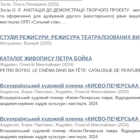
Зосім, Ольга Леонідівна
(
2025
)
Зосім О. Л. АНОТАЦІЯ ДО ДЕМОНСТРАЦІЇ ТВОРЧОГО ПРОЄКТУ : метод
та оформлення для здобувачів другого (магістерського) рівня вищої
мистецтво ОПП «Сольний спів», ...
СТУДІЯ РЕЖИСУРИ: РЕЖИСУРА ТЕАТРАЛІЗОВАНИХ В
Матушенко, Валерій
(
2025
)
КАТАЛОГ ЖИВОПИСУ ПЕТРА БОЙКА
Жадейко, Олексій Миколайович
(
2024
)
PETRO BOYKO. LE CINÉMA DANS MA TÊTE: CATALOGUE DE PEINTURES. 
Всеукраїнський художній пленер «КИЄВО-ПЕЧЕРСЬК
Андресюк, Борис Павлович
;
Жадейко, Олексій Миколайович
(
2024
)
Всеукраїнський художній пленер «Києво-Печерська лавра. Відродження» 
академія керівних кадрів культури і мистецтв, 2024.
Всеукраїнський художній пленер «КИЄВО-ПЕЧЕРСЬК
Андресюк, Борис Павлович
;
Жадейко, Олексій Миколайович
(
2024
)
Всеукраїнський художній пленер «Києво-Печерська лавра. Відроджен
академія керівних кадрів культури і мистецтв, 2024.