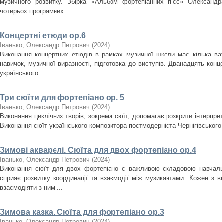
музичного розвитку. Збірка «Альбом фортепіанних пʼєс» Олександр
чотирьох програмних ...
Концертні етюди ор.6
Іванько, Олександр Петрович
(
2024
)
Виконання концертних етюдів в рамках музичної школи має кілька важ
навичок, музичної виразності, підготовка до виступів. Дванадцять конц
українського ...
Три сюїти для фортепіано ор. 5
Іванько, Олександр Петрович
(
2024
)
Виконання циклічних творів, зокрема сюїт, допомагає розкрити інтерпрета
Виконання сюїт українського композитора постмодерніста Чернігівського ре
Зимові акварелі. Сюїта для двох фортепіано ор.4
Іванько, Олександр Петрович
(
2024
)
Виконання сюїт для двох фортепіано є важливою складовою навчальн
сприяє розвитку координації та взаємодії між музикантами. Кожен з в
взаємодіяти з ним ...
Зимова казка. Сюїта для фортепіано ор.3
Іванько, Олександр Петрович
(
2024
)