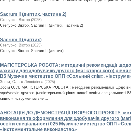
Sacrum II (диптих, частина 2)
Степурко, Віктор
(
2025
)
Степурко Віктор. Sacrum ІІ (диптих, частина 2)
Sacrum II (диптих)
Степурко, Віктор
(
2025
)
Степурко Віктор. Sacrum II (диптих)
МАГІСТЕРСЬКА РОБОТА: методичні рекомендації щодо
захисту для здобувачів другого (магістерського) рівня 
В5 Музичне мистецтво ОПП «Сольний спів», «Інструме
Зосім, Ольга Леонідівна
(
2025
)
Зосім О. Л. МАГІСТЕРСЬКА РОБОТА : методичні рекомендації щодо вик
здобувачів другого (магістерського) рівня вищої освіти спеціальност
спів», «Інструментальне ...
АНОТАЦІЯ ДО ДЕМОНСТРАЦІЇ ТВОРЧОГО ПРОЄКТУ: мето
виконання та оформлення для здобувачів другого (магі
освіти спеціальності 025 Музичне мистецтво ОПП «Сол
«Інструментальне виконавство»