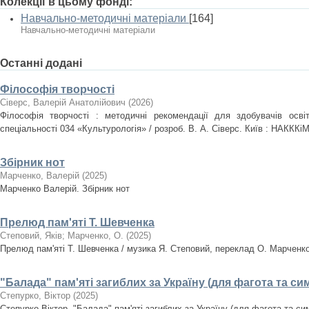
Колекції в цьому фонді:
Навчально-методичні матеріали
[164]
Навчально-методичні матеріали
Останні додані
Філософія творчості
Сіверс, Валерій Анатолійович
(
2026
)
Філософія творчості : методичні рекомендації для здобувачів осві
спеціальності 034 «Культурологія» / розроб. В. А. Сіверс. Київ : НАКККіМ
Збірник нот
Марченко, Валерій
(
2025
)
Марченко Валерій. Збірник нот
Прелюд пам'яті Т. Шевченка
Степовий, Яків
;
Марченко, О.
(
2025
)
Прелюд пам'яті Т. Шевченка / музика Я. Степовий, переклад О. Марченк
"Балада" пам'яті загиблих за Україну (для фагота та с
Степурко, Віктор
(
2025
)
Степурко Віктор. "Балада" пам'яті загиблих за Україну (для фагота та с