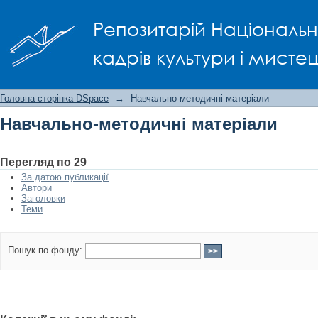
Навчально-методичні матеріали
Репозитарій Національно
кадрів культури і мисте
Головна сторінка DSpace
→
Навчально-методичні матеріали
Навчально-методичні матеріали
Перегляд по 29
За датою публикації
Автори
Заголовки
Теми
Пошук по фонду: