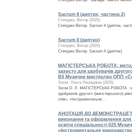
Sacrum II (диптих, частина 2)
Степурко, Віктор
(
2025
)
Степурко Віктор. Sacrum ІІ (диптих, част
Sacrum II (диптих)
Степурко, Віктор
(
2025
)
Степурко Віктор. Sacrum II (диптих)
МАГІСТЕРСЬКА РОБОТА: методи
захисту для здобувачів другого
В5 Музичне мистецтво ОПП «Со
Зосім, Ольга Леонідівна
(
2025
)
Зосім О. Л. МАГІСТЕРСЬКА РОБОТА : ме
здобувачів другого (магістерського) р
спів», «Інструментальне ...
АНОТАЦІЯ ДО ДЕМОНСТРАЦІЇ Т
виконання та оформлення для з
освіти спеціальності 025 Музи
«Інструментальне виконавств