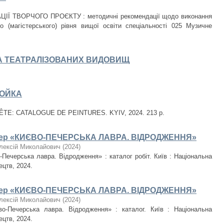
ІЇ ТВОРЧОГО ПРОЄКТУ : методичні рекомендації щодо виконання
 (магістерського) рівня вищої освіти спеціальності 025 Музичне
А ТЕАТРАЛІЗОВАНИХ ВИДОВИЩ
БОЙКА
E: CATALOGUE DE PEINTURES. KYIV, 2024. 213 р.
енер «КИЄВО-ПЕЧЕРСЬКА ЛАВРА. ВІДРОДЖЕННЯ»
лексій Миколайович
(
2024
)
Печерська лавра. Відродження» : каталог робіт. Київ : Національна
ецтв, 2024.
енер «КИЄВО-ПЕЧЕРСЬКА ЛАВРА. ВІДРОДЖЕННЯ»
лексій Миколайович
(
2024
)
о-Печерська лавра. Відродження» : каталог. Київ : Національна
ецтв, 2024.