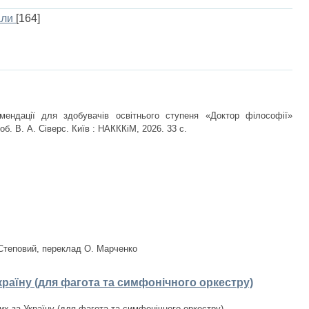
али
[164]
мендації для здобувачів освітнього ступеня «Доктор філософії»
об. В. А. Сіверс. Київ : НАКККіМ, 2026. 33 с.
 Степовий, переклад О. Марченко
країну (для фагота та симфонічного оркестру)
лих за Україну (для фагота та симфонічного оркестру)