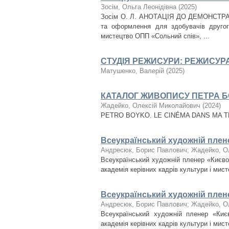
Зосім, Ольга Леонідівна
(
2025
)
Зосім О. Л. АНОТАЦІЯ ДО ДЕМОНСТРАЦ
та оформлення для здобувачів другого
мистецтво ОПП «Сольний спів», ...
СТУДІЯ РЕЖИСУРИ: РЕЖИСУР
Матушенко, Валерій
(
2025
)
КАТАЛОГ ЖИВОПИСУ ПЕТРА 
Жадейко, Олексій Миколайович
(
2024
)
PETRO BOYKO. LE CINÉMA DANS MA TÊT
Всеукраїнський художній пл
Андресюк, Борис Павлович
;
Жадейко, О
Всеукраїнський художній пленер «Києво-
академія керівних кадрів культури і мист
Всеукраїнський художній пл
Андресюк, Борис Павлович
;
Жадейко, О
Всеукраїнський художній пленер «Києв
академія керівних кадрів культури і мист