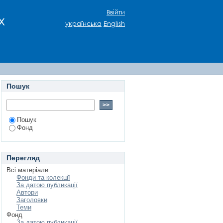
Ввійти
х
українська
English
Пошук
Пошук
Фонд
Перегляд
Всі матеріали
Фонди та колекції
За датою публикації
Автори
Заголовки
Теми
Фонд
За датою публикації