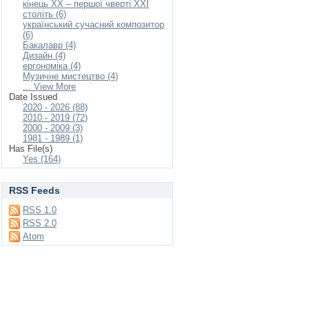
кінець ХХ – першої чверті ХХІ
століть (6)
український сучасний композитор
(6)
Бакалавр (4)
Дизайн (4)
ергономіка (4)
Музичне мистецтво (4)
... View More
Date Issued
2020 - 2026 (88)
2010 - 2019 (72)
2000 - 2009 (3)
1981 - 1989 (1)
Has File(s)
Yes (164)
RSS Feeds
RSS 1.0
RSS 2.0
Atom