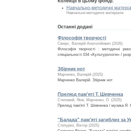
Колекції в цьому фонді:
Навчально-методичні матері
Навчально-методичні матеріали
Останні додані
Філософія творчості
Сіверс, Валерій Анатолійович
(
2026
)
Філософія творчості : методичні реко
спеціальності 034 «Культурологія» / розр
Збірник нот
Марченко, Валерій
(
2025
)
Марченко Валерій. Збірник нот
Прелюд пам'яті Т. Шевченка
Степовий, Яків
;
Марченко, О.
(
2025
)
Прелюд пам'яті Т. Шевченка / музика Я.
"Балада" пам'яті загиблих за У
Степурко, Віктор
(
2025
)
Степурко Віктор. "Балада" пам'яті загиб