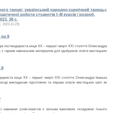
ного танцю: український народно-сценічний танець»
актичної роботи студентів І–IІІ курсів / розроб.
23. 38 с.
М
,
2023-11-23
)
 ор.9
ора постмодерніста кінця ХХ – першої чверті ХХІ століття Олександра
» є гарним навчальним матеріалом для здобувачів освіти мистецьких
.8
дерніста кінця ХХ – першої чверті ХХІ століття Олександра Іванька
агоді викладачам підготовчих та перших класів мистецьких шкіл як
7
і навчання учнів-піаністів є вельми важливою складовою їхнього