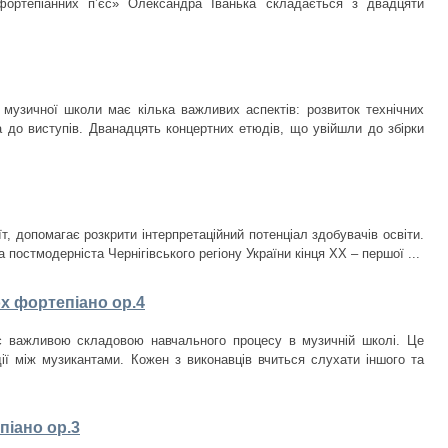
фортепіанних пʼєс» Олександра Іванька складається з двадцяти
музичної школи має кілька важливих аспектів: розвиток технічних
ка до виступів. Дванадцять концертних етюдів, що увійшли до збірки
т, допомагає розкрити інтерпретаційний потенціал здобувачів освіти.
 постмодерніста Чернігівського регіону України кінця ХХ – першої ...
ох фортепіано ор.4
є важливою складовою навчального процесу в музичній школі. Це
дії між музикантами. Кожен з виконавців вчиться слухати іншого та
піано ор.3