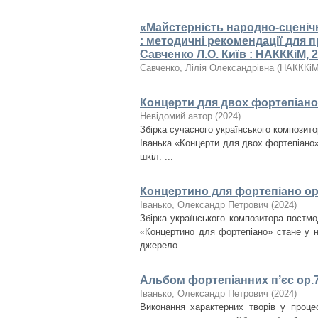
«Майстерність народно-сценіч
: методичні рекомендації для пр
Савченко Л.О. Київ : НАКККіМ, 20
Савченко, Лілія Олександрівна
(
НАКККі
Концерти для двох фортепіано
Невідомий автор
(
2024
)
Збірка сучасного українського композит
Іванька «Концерти для двох фортепіано
шкіл. ...
Концертино для фортепіано ор
Іванько, Олександр Петрович
(
2024
)
Збірка українського композитора постмо
«Концертино для фортепіано» стане у н
джерело ...
Альбом фортепіанних пʼєс ор.
Іванько, Олександр Петрович
(
2024
)
Виконання характерних творів у процес