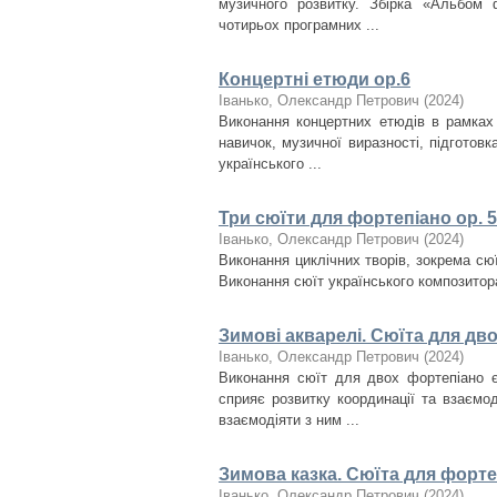
музичного розвитку. Збірка «Альбом 
чотирьох програмних ...
Концертні етюди ор.6
Іванько, Олександр Петрович
(
2024
)
Виконання концертних етюдів в рамках 
навичок, музичної виразності, підготов
українського ...
Три сюїти для фортепіано ор. 5
Іванько, Олександр Петрович
(
2024
)
Виконання циклічних творів, зокрема сюї
Виконання сюїт українського композитора
Зимові акварелі. Сюїта для дв
Іванько, Олександр Петрович
(
2024
)
Виконання сюїт для двох фортепіано 
сприяє розвитку координації та взаємо
взаємодіяти з ним ...
Зимова казка. Сюїта для форте
Іванько, Олександр Петрович
(
2024
)