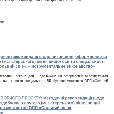
ина 2)
чні рекомендації щодо виконання, оформлення та
 (магістерського) рівня вищої освіти спеціальності
льний спів», «Інструментальне виконавство»
тодичні рекомендації щодо виконання, оформлення та захисту для
івня вищої освіти спеціальності В5 Музичне мистецтво ОПП «Сольний
ВОРЧОГО ПРОЄКТУ: методичні рекомендації щодо
добувачів другого (магістерського) рівня вищої
чне мистецтво ОПП «Сольний спів»,
о»