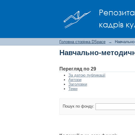
Навчально-методичн
Репозита
кадрів ку
Головна сторінка DSpace
→
Навчально
Навчально-методичн
Перегляд по 29
За датою публикації
Автори
Заголовки
Теми
Пошук по фонду: