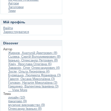
Автори
Заголовки
Теми
Мій профіль
Ввійти
Зареєструватися
Discover
Автор
Жирнов, Анатолій Дмитрович (8)
Сьомка, Сергій Володимирович (8)
Іванько, Олександр Петрович (8)
Хіміч, Ярослава Олегівна (6)
Заварзін, Олег Олександрович (4)
Зосім, Ольга Леонідівна (4)
Бурміцька, Людмила Франківна (3)
Гавеля, Оксана Миколаївна (3)
Головач, Наталія Миколаївна (3)
Грищенко, Валентина Іванівна (3)
... View More
Тема
дизайн (10)
бакалавр (9)
музичне виконавство (9)
Олександр Іванько (8)