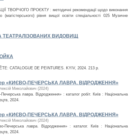
ІЇ ТВОРЧОГО ПРОЄКТУ : методичні рекомендації щодо виконання
 (магістерського) рівня вищої освіти спеціальності 025 Музичне
А ТЕАТРАЛІЗОВАНИХ ВИДОВИЩ
БОЙКА
E: CATALOGUE DE PEINTURES. KYIV, 2024. 213 р.
енер «КИЄВО-ПЕЧЕРСЬКА ЛАВРА. ВІДРОДЖЕННЯ»
лексій Миколайович
(
2024
)
Печерська лавра. Відродження» : каталог робіт. Київ : Національна
ецтв, 2024.
енер «КИЄВО-ПЕЧЕРСЬКА ЛАВРА. ВІДРОДЖЕННЯ»
лексій Миколайович
(
2024
)
о-Печерська лавра. Відродження» : каталог. Київ : Національна
ецтв, 2024.