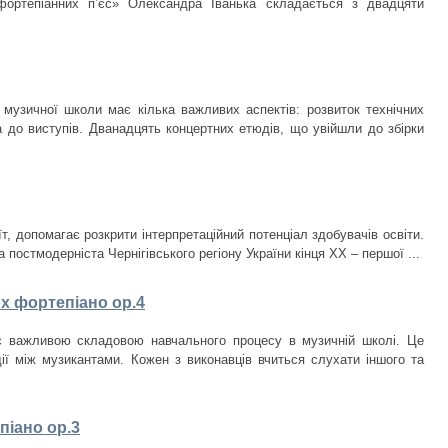
фортепіанних пʼєс» Олександра Іванька складається з двадцяти
музичної школи має кілька важливих аспектів: розвиток технічних
ка до виступів. Дванадцять концертних етюдів, що увійшли до збірки
т, допомагає розкрити інтерпретаційний потенціал здобувачів освіти.
 постмодерніста Чернігівського регіону України кінця ХХ – першої ...
ох фортепіано ор.4
є важливою складовою навчального процесу в музичній школі. Це
дії між музикантами. Кожен з виконавців вчиться слухати іншого та
піано ор.3