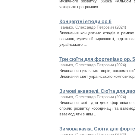
музичного розвитку. Збірка «Альбом 
чотирьох програмних ...
Концертні етюди ор.6
Іванько, Олександр Петрович
(
2024
)
Виконання концертних етюдів в рамках 
навичок, музичної виразності, підготов
українського ...
Три сюїти для фортепіано ор. 5
Іванько, Олександр Петрович
(
2024
)
Виконання циклічних творів, зокрема сюї
Виконання сюїт українського композитора
Зимові акварелі. Сюїта для дв
Іванько, Олександр Петрович
(
2024
)
Виконання сюїт для двох фортепіано 
сприяє розвитку координації та взаємо
взаємодіяти з ним ...
Зимова казка. Сюїта для форте
Іванько, Олександр Петрович
(
2024
)