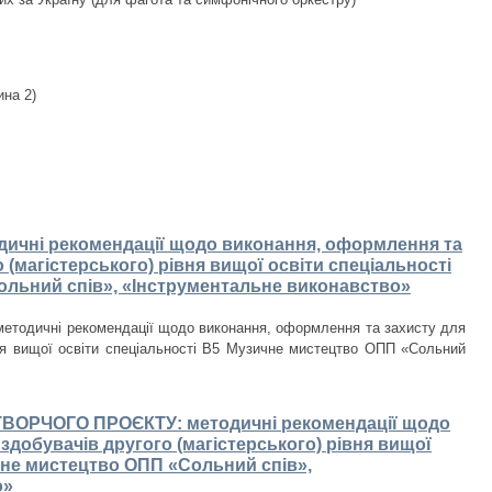
ина 2)
чні рекомендації щодо виконання, оформлення та
 (магістерського) рівня вищої освіти спеціальності
льний спів», «Інструментальне виконавство»
тодичні рекомендації щодо виконання, оформлення та захисту для
івня вищої освіти спеціальності В5 Музичне мистецтво ОПП «Сольний
ВОРЧОГО ПРОЄКТУ: методичні рекомендації щодо
добувачів другого (магістерського) рівня вищої
чне мистецтво ОПП «Сольний спів»,
о»