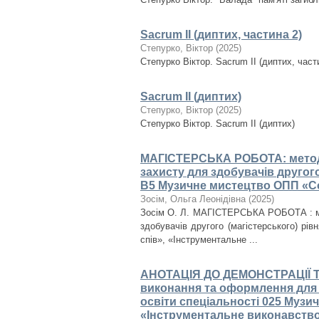
Sacrum II (диптих, частина 2)
Степурко, Віктор
(
2025
)
Степурко Віктор. Sacrum ІІ (диптих, част
Sacrum II (диптих)
Степурко, Віктор
(
2025
)
Степурко Віктор. Sacrum II (диптих)
МАГІСТЕРСЬКА РОБОТА: методи
захисту для здобувачів другого
В5 Музичне мистецтво ОПП «Со
Зосім, Ольга Леонідівна
(
2025
)
Зосім О. Л. МАГІСТЕРСЬКА РОБОТА : ме
здобувачів другого (магістерського) р
спів», «Інструментальне ...
АНОТАЦІЯ ДО ДЕМОНСТРАЦІЇ Т
виконання та оформлення для з
освіти спеціальності 025 Музи
«Інструментальне виконавств