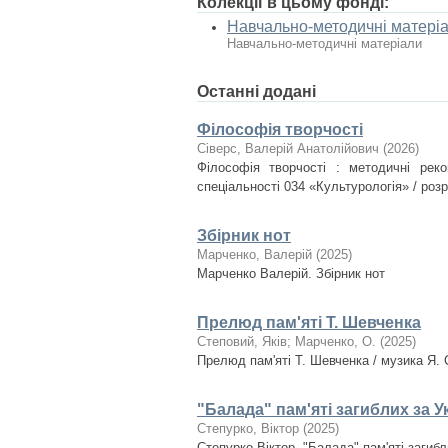
Колекції в цьому фонді:
Навчально-методичні матері
Навчально-методичні матеріали
Останні додані
Філософія творчості
Сіверс, Валерій Анатолійович
(
2026
)
Філософія творчості : методичні реко
спеціальності 034 «Культурологія» / розр
Збірник нот
Марченко, Валерій
(
2025
)
Марченко Валерій. Збірник нот
Прелюд пам'яті Т. Шевченка
Степовий, Яків
;
Марченко, О.
(
2025
)
Прелюд пам'яті Т. Шевченка / музика Я.
"Балада" пам'яті загиблих за У
Степурко, Віктор
(
2025
)
Степурко Віктор. "Балада" пам'яті загиб