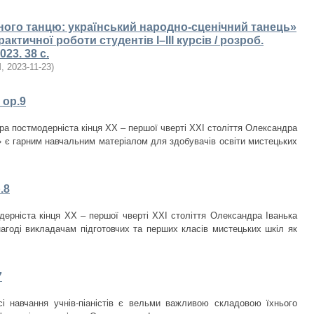
ного танцю: український народно-сценічний танець»
актичної роботи студентів І–IІІ курсів / розроб.
23. 38 с.
М
,
2023-11-23
)
 ор.9
ора постмодерніста кінця ХХ – першої чверті ХХІ століття Олександра
» є гарним навчальним матеріалом для здобувачів освіти мистецьких
.8
дерніста кінця ХХ – першої чверті ХХІ століття Олександра Іванька
агоді викладачам підготовчих та перших класів мистецьких шкіл як
7
і навчання учнів-піаністів є вельми важливою складовою їхнього