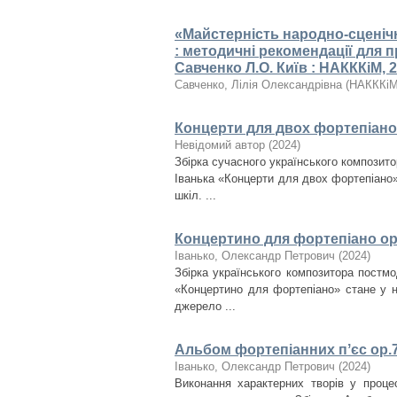
«Майстерність народно-сценіч
: методичні рекомендації для пр
Савченко Л.О. Київ : НАКККіМ, 20
Савченко, Лілія Олександрівна
(
НАКККі
Концерти для двох фортепіано
Невідомий автор
(
2024
)
Збірка сучасного українського композит
Іванька «Концерти для двох фортепіано
шкіл. ...
Концертино для фортепіано ор
Іванько, Олександр Петрович
(
2024
)
Збірка українського композитора постмо
«Концертино для фортепіано» стане у н
джерело ...
Альбом фортепіанних пʼєс ор.
Іванько, Олександр Петрович
(
2024
)
Виконання характерних творів у процес