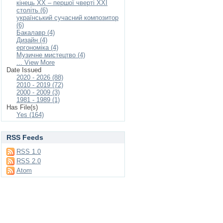
кінець ХХ – першої чверті ХХІ
століть (6)
український сучасний композитор
(6)
Бакалавр (4)
Дизайн (4)
ергономіка (4)
Музичне мистецтво (4)
... View More
Date Issued
2020 - 2026 (88)
2010 - 2019 (72)
2000 - 2009 (3)
1981 - 1989 (1)
Has File(s)
Yes (164)
RSS Feeds
RSS 1.0
RSS 2.0
Atom