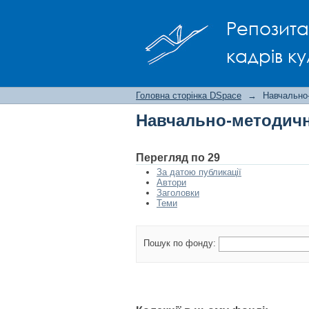
Навчально-методичн
Репозита
кадрів ку
Головна сторінка DSpace
→
Навчально
Навчально-методичн
Перегляд по 29
За датою публикації
Автори
Заголовки
Теми
Пошук по фонду: