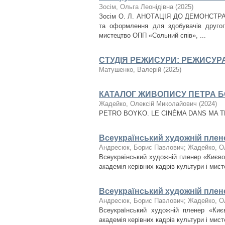
Зосім, Ольга Леонідівна
(
2025
)
Зосім О. Л. АНОТАЦІЯ ДО ДЕМОНСТРАЦ
та оформлення для здобувачів другого
мистецтво ОПП «Сольний спів», ...
СТУДІЯ РЕЖИСУРИ: РЕЖИСУР
Матушенко, Валерій
(
2025
)
КАТАЛОГ ЖИВОПИСУ ПЕТРА 
Жадейко, Олексій Миколайович
(
2024
)
PETRO BOYKO. LE CINÉMA DANS MA TÊT
Всеукраїнський художній пл
Андресюк, Борис Павлович
;
Жадейко, О
Всеукраїнський художній пленер «Києво-
академія керівних кадрів культури і мист
Всеукраїнський художній пл
Андресюк, Борис Павлович
;
Жадейко, О
Всеукраїнський художній пленер «Києв
академія керівних кадрів культури і мист