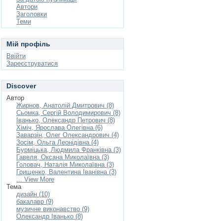
Автори
Заголовки
Теми
Мій профіль
Ввійти
Зареєструватися
Discover
Автор
Жирнов, Анатолій Дмитрович (8)
Сьомка, Сергій Володимирович (8)
Іванько, Олександр Петрович (8)
Хіміч, Ярослава Олегівна (6)
Заварзін, Олег Олександрович (4)
Зосім, Ольга Леонідівна (4)
Бурміцька, Людмила Франківна (3)
Гавеля, Оксана Миколаївна (3)
Головач, Наталія Миколаївна (3)
Грищенко, Валентина Іванівна (3)
... View More
Тема
дизайн (10)
бакалавр (9)
музичне виконавство (9)
Олександр Іванько (8)