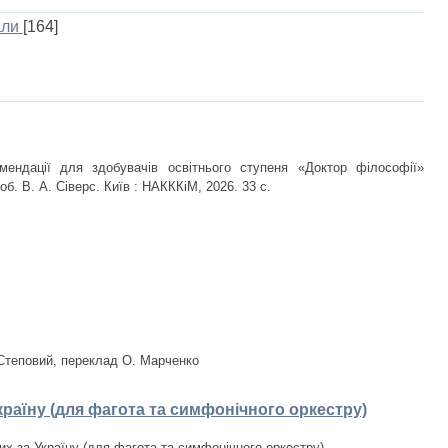
али
[164]
мендації для здобувачів освітнього ступеня «Доктор філософії»
об. В. А. Сіверс. Київ : НАКККіМ, 2026. 33 с.
 Степовий, переклад О. Марченко
країну (для фагота та симфонічного оркестру)
лих за Україну (для фагота та симфонічного оркестру)