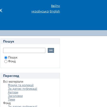
Ввійти
х
українська
English
Пошук
Пошук
Фонд
Перегляд
Всі матеріали
Фонди та колекції
За датою публикації
Автори
Заголовки
Теми
Фонд
За датою публикації