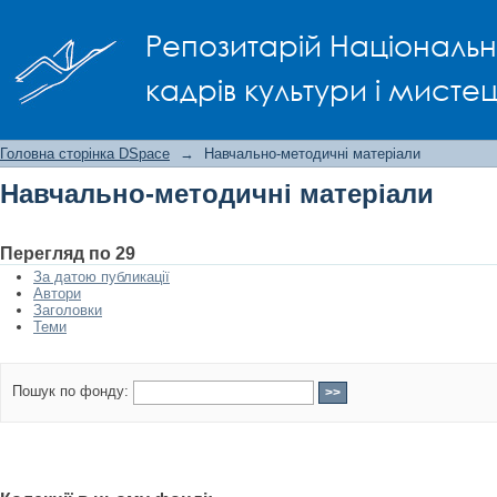
Навчально-методичні матеріали
Репозитарій Національно
кадрів культури і мисте
Головна сторінка DSpace
→
Навчально-методичні матеріали
Навчально-методичні матеріали
Перегляд по 29
За датою публикації
Автори
Заголовки
Теми
Пошук по фонду: