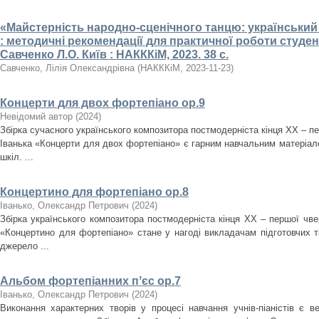
«Майстерність народно-сценічного танцю: український
: методичні рекомендації для практичної роботи студентів
Савченко Л.О. Київ : НАКККіМ, 2023. 38 с.
Савченко, Лілія Олександрівна
(
НАКККіМ
,
2023-11-23
)
Концерти для двох фортепіано ор.9
Невідомий автор
(
2024
)
Збірка сучасного українського композитора постмодерніста кінця ХХ – пе
Іванька «Концерти для двох фортепіано» є гарним навчальним матеріал
шкіл. ...
Концертино для фортепіано ор.8
Іванько, Олександр Петрович
(
2024
)
Збірка українського композитора постмодерніста кінця ХХ – першої чв
«Концертино для фортепіано» стане у нагоді викладачам підготовчих т
джерело ...
Альбом фортепіанних пʼєс ор.7
Іванько, Олександр Петрович
(
2024
)
Виконання характерних творів у процесі навчання учнів-піаністів є 