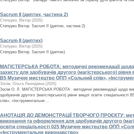
Sacrum II (диптих, частина 2)
Степурко, Віктор
(
2025
)
Степурко Віктор. Sacrum ІІ (диптих, частина 2)
Sacrum II (диптих)
Степурко, Віктор
(
2025
)
Степурко Віктор. Sacrum II (диптих)
МАГІСТЕРСЬКА РОБОТА: методичні рекомендації щодо
захисту для здобувачів другого (магістерського) рівня 
В5 Музичне мистецтво ОПП «Сольний спів», «Інструме
Зосім, Ольга Леонідівна
(
2025
)
Зосім О. Л. МАГІСТЕРСЬКА РОБОТА : методичні рекомендації щодо вик
здобувачів другого (магістерського) рівня вищої освіти спеціальност
спів», «Інструментальне ...
АНОТАЦІЯ ДО ДЕМОНСТРАЦІЇ ТВОРЧОГО ПРОЄКТУ: мето
виконання та оформлення для здобувачів другого (магі
освіти спеціальності 025 Музичне мистецтво ОПП «Сол
«Інструментальне виконавство»