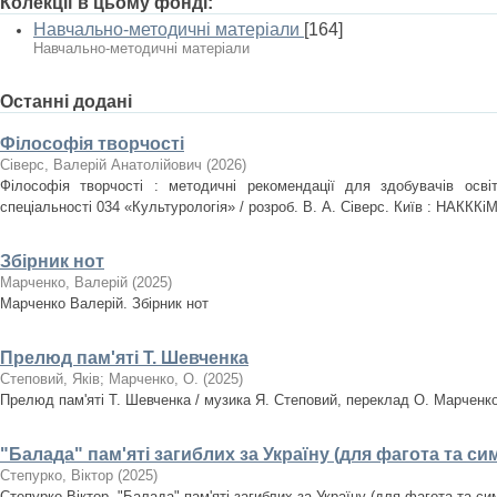
Колекції в цьому фонді:
Навчально-методичні матеріали
[164]
Навчально-методичні матеріали
Останні додані
Філософія творчості
Сіверс, Валерій Анатолійович
(
2026
)
Філософія творчості : методичні рекомендації для здобувачів осві
спеціальності 034 «Культурологія» / розроб. В. А. Сіверс. Київ : НАКККіМ
Збірник нот
Марченко, Валерій
(
2025
)
Марченко Валерій. Збірник нот
Прелюд пам'яті Т. Шевченка
Степовий, Яків
;
Марченко, О.
(
2025
)
Прелюд пам'яті Т. Шевченка / музика Я. Степовий, переклад О. Марченк
"Балада" пам'яті загиблих за Україну (для фагота та с
Степурко, Віктор
(
2025
)
Степурко Віктор. "Балада" пам'яті загиблих за Україну (для фагота та с