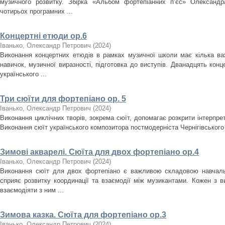
музичного розвитку. Збірка «Альбом фортепіанних пʼєс» Олександр
чотирьох програмних ...
Концертні етюди ор.6
Іванько, Олександр Петрович
(
2024
)
Виконання концертних етюдів в рамках музичної школи має кілька важ
навичок, музичної виразності, підготовка до виступів. Дванадцять конц
українського ...
Три сюїти для фортепіано ор. 5
Іванько, Олександр Петрович
(
2024
)
Виконання циклічних творів, зокрема сюїт, допомагає розкрити інтерпрета
Виконання сюїт українського композитора постмодерніста Чернігівського ре
Зимові акварелі. Сюїта для двох фортепіано ор.4
Іванько, Олександр Петрович
(
2024
)
Виконання сюїт для двох фортепіано є важливою складовою навчальн
сприяє розвитку координації та взаємодії між музикантами. Кожен з в
взаємодіяти з ним ...
Зимова казка. Сюїта для фортепіано ор.3
Іванько, Олександр Петрович
(
2024
)