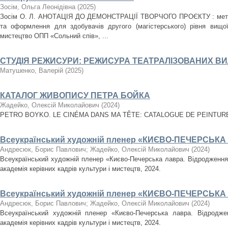
Зосім, Ольга Леонідівна
(
2025
)
Зосім О. Л. АНОТАЦІЯ ДО ДЕМОНСТРАЦІЇ ТВОРЧОГО ПРОЄКТУ : метод
та оформлення для здобувачів другого (магістерського) рівня вищої
мистецтво ОПП «Сольний спів», ...
СТУДІЯ РЕЖИСУРИ: РЕЖИСУРА ТЕАТРАЛІЗОВАНИХ В
Матушенко, Валерій
(
2025
)
КАТАЛОГ ЖИВОПИСУ ПЕТРА БОЙКА
Жадейко, Олексій Миколайович
(
2024
)
PETRO BOYKO. LE CINÉMA DANS MA TÊTE: CATALOGUE DE PEINTURES. 
Всеукраїнський художній пленер «КИЄВО-ПЕЧЕРСЬК
Андресюк, Борис Павлович
;
Жадейко, Олексій Миколайович
(
2024
)
Всеукраїнський художній пленер «Києво-Печерська лавра. Відродження» 
академія керівних кадрів культури і мистецтв, 2024.
Всеукраїнський художній пленер «КИЄВО-ПЕЧЕРСЬК
Андресюк, Борис Павлович
;
Жадейко, Олексій Миколайович
(
2024
)
Всеукраїнський художній пленер «Києво-Печерська лавра. Відроджен
академія керівних кадрів культури і мистецтв, 2024.