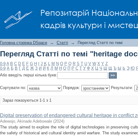
Перегляд Статті по темі "heritage do
Репозитарій Національно
кадрів культури і мисте
Головна сторінка DSpace
→
Статті
→
Перегляд Статті по темі
Перегляд Статті по темі "heritage do
0-9
A
B
C
D
E
F
G
H
I
J
K
L
M
N
O
P
Q
R
S
T
U
V
W
X
Y
Z
0-9
А
Б
В
Г
Д
Е
Ж
З
И
Й
К
Л
М
Н
О
П
Р
С
Т
У
Ф
Х
Ц
Ч
Ш
Щ
Ъ
Ы
Ь
Э
Ю
Або введіть перші кілька букв:
Сортувати по:
Порядок:
Результати:
Зараз показуються 1-1 з 1
Digital preservation of endangered cultural heritage in conflict 
Adewojo, Akinade Adebowale
(
2024
)
The study aimed to explore the role of digital technologies in preserving cult
the safety of historical and cultural identity amid warfare. The study examined 