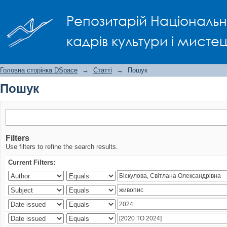
Пошук
Репозитарій Національно
кадрів культури і мисте
Головна сторінка DSpace
→
Статті
→
Пошук
Пошук
Filters
Use filters to refine the search results.
Current Filters: