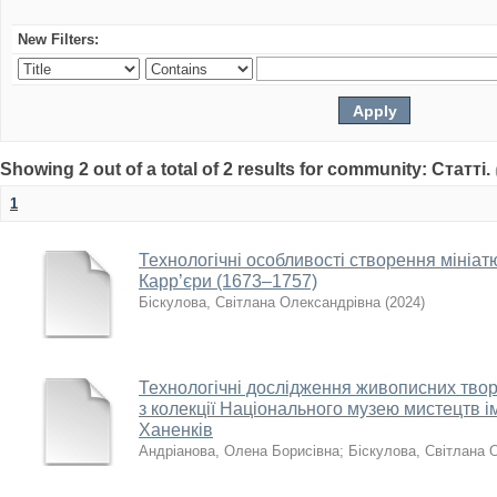
New Filters:
Showing 2 out of a total of 2 results for community: Статті.
1
Технологічні особливості створення мініа
Карр’єри (1673–1757)
Біскулова, Світлана Олександрівна
(
2024
)
Технологічні дослідження живописних твор
з колекції Національного музею мистецтв і
Ханенків
Андріанова, Олена Борисівна
;
Біскулова, Світлана 