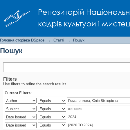
Пошук
Репозитарій Національно
кадрів культури і мисте
Головна сторінка DSpace
→
Статті
→
Пошук
Пошук
Filters
Use filters to refine the search results.
Current Filters: