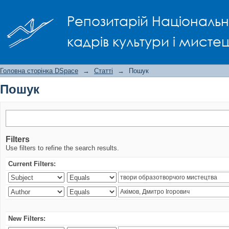
Пошук
Репозитарій Національно
кадрів культури і мисте
Головна сторінка DSpace
→
Статті
→
Пошук
Пошук
Filters
Use filters to refine the search results.
Current Filters:
New Filters: