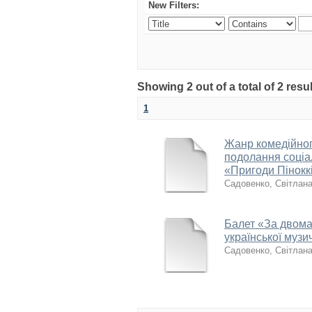
New Filters:
Showing 2 out of a total of 2 res
1
Жанр комедійног
подолання соціал
«Пригоди Пінокк
Садовенко, Світлан
Балет «За двома
української музи
Садовенко, Світлан