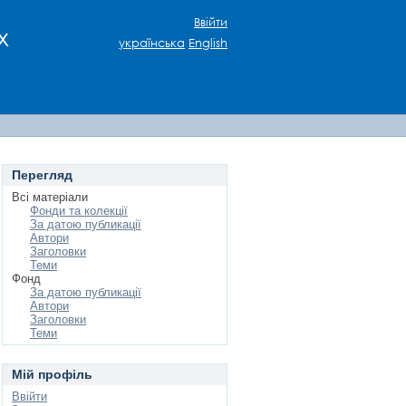
Ввійти
х
українська
English
Перегляд
Всі матеріали
Фонди та колекції
За датою публикації
Автори
Заголовки
Теми
Фонд
За датою публикації
Автори
Заголовки
Теми
Мій профіль
Ввійти