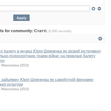
ults for community: Статті.
(0.005 seconds)
о балету в музиці Юрія Шевченка як дієвий інструмент
ьно-психологічних травм війни: на прикладі балету
іо»
а Миколаївна
(
2023
)
 зайцями» Юрія Шевченка як самобутній феномен
чної культури
а Миколаївна
(
2023
)