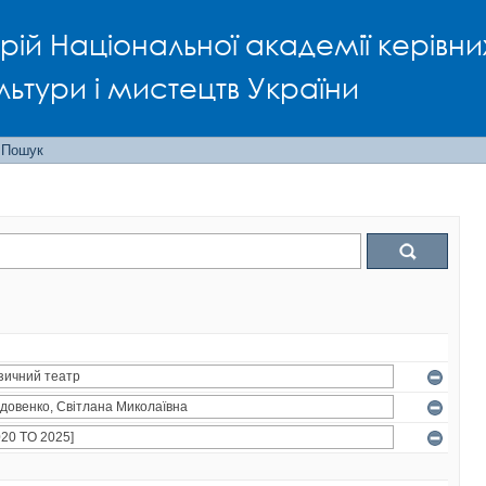
рій Національної академії керівни
льтури і мистецтв України
Пошук