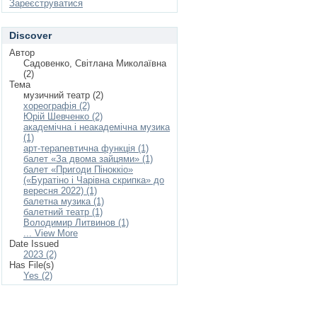
Зареєструватися
Discover
Автор
Садовенко, Світлана Миколаївна
(2)
Тема
музичний театр (2)
хореографія (2)
Юрій Шевченко (2)
академічна і неакадемічна музика
(1)
арт-терапевтична функція (1)
балет «За двома зайцями» (1)
балет «Пригоди Піноккіо»
(«Буратіно і Чарівна скрипка» до
вересня 2022) (1)
балетна музика (1)
балетний театр (1)
Володимир Литвинов (1)
... View More
Date Issued
2023 (2)
Has File(s)
Yes (2)