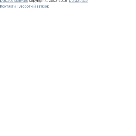
DSpace software
copyright © 2002-2016
DuraSpace
Контакти
|
Зворотній зв'язок