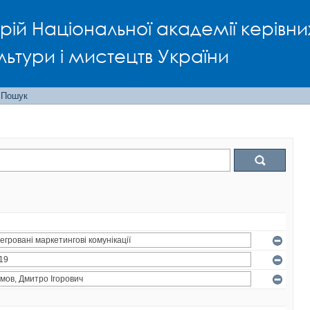
рій Національної академії керівни
льтури і мистецтв України
Пошук