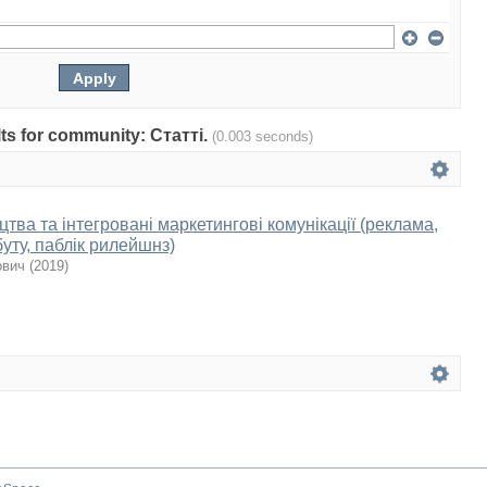
ults for community: Статті.
(0.003 seconds)
тва та інтегровані маркетингові комунікації (реклама,
уту, паблік рилейшнз)
ович
(
2019
)