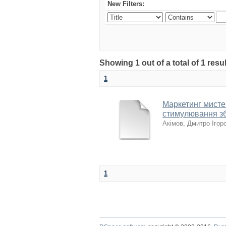
New Filters:
Showing 1 out of a total of 1 res
1
Маркетинг мистец
стимулювання зб
Акімов, Дмитро Ігор
1