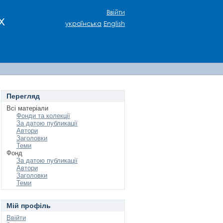
Ввійти
х
українська
English
Перегляд
Всі матеріали
Фонди та колекції
За датою публикації
Автори
Заголовки
Теми
Фонд
За датою публикації
Автори
Заголовки
Теми
Мій профіль
Ввійти