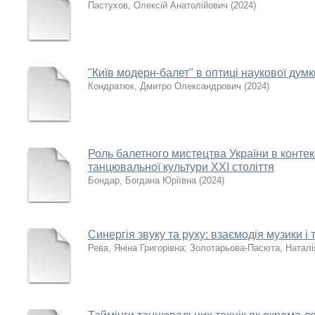
Пастухов, Олексій Анатолійович
(
2024
)
"Київ модерн-балет" в оптиці наукової думки
Кондратюк, Дмитро Олександрович
(
2024
)
Роль балетного мистецтва України в контек
танцювальної культури ХХІ століття
Бондар, Богдана Юріївна
(
2024
)
Синергія звуку та руху: взаємодія музики і
Рева, Яніна Григорівна
;
Золотарьова-Пасюта, Наталі