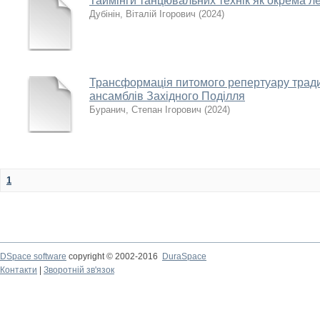
Таймінги танцювальних технік як окрема л
Дубінін, Віталій Ігорович
(
2024
)
Трансформація питомого репертуару тради
ансамблів Західного Поділля
Буранич, Степан Ігорович
(
2024
)
1
DSpace software
copyright © 2002-2016
DuraSpace
Контакти
|
Зворотній зв'язок