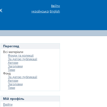
Ввійти
х
українська
English
Перегляд
Всі матеріали
Фонди та колекції
За датою публикації
Автори
Заголовки
Теми
Фонд
За датою публикації
Автори
Заголовки
Теми
Мій профіль
Ввійти