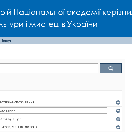
рій Національної академії керівни
льтури і мистецтв України
Пошук