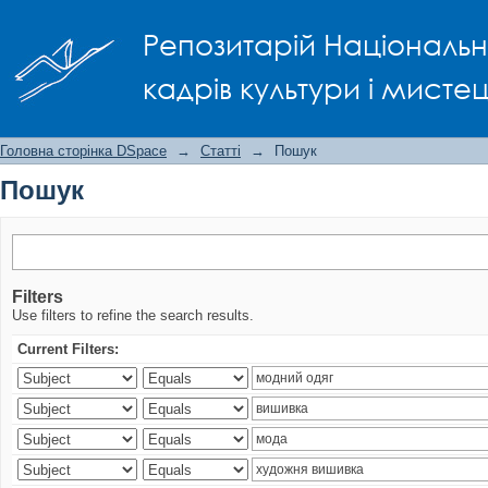
Пошук
Репозитарій Національно
кадрів культури і мисте
Головна сторінка DSpace
→
Статті
→
Пошук
Пошук
Filters
Use filters to refine the search results.
Current Filters: