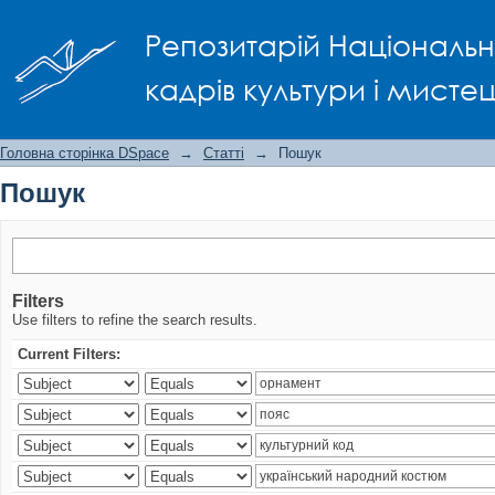
Пошук
Репозитарій Національно
кадрів культури і мисте
Головна сторінка DSpace
→
Статті
→
Пошук
Пошук
Filters
Use filters to refine the search results.
Current Filters: