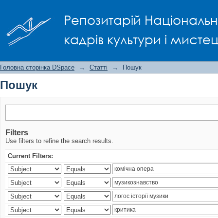
Пошук
Репозитарій Національно
кадрів культури і мисте
Головна сторінка DSpace
→
Статті
→
Пошук
Пошук
Filters
Use filters to refine the search results.
Current Filters: