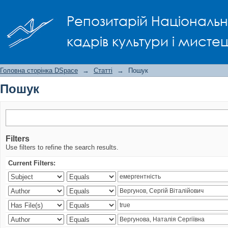
Пошук
Репозитарій Національно
кадрів культури і мисте
Головна сторінка DSpace
→
Статті
→
Пошук
Пошук
Filters
Use filters to refine the search results.
Current Filters: