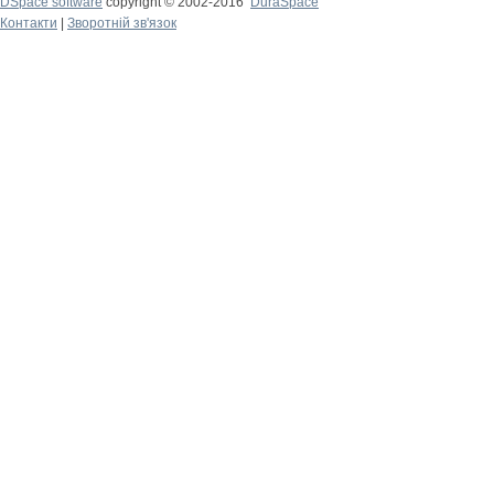
DSpace software
copyright © 2002-2016
DuraSpace
Контакти
|
Зворотній зв'язок