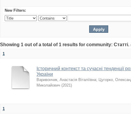
New Filters:
Showing 1 out of a total of 1 results for community: Статті.
1
Історичний контекст та сучасні тенденції р
України
Варивончик, Анастасія Віталіївна
;
Цугорко, Олексан
Миколайович
(
2021
)
1