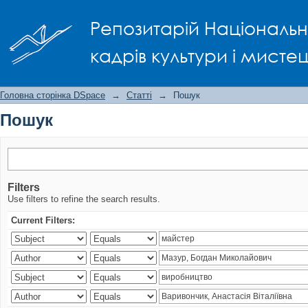
Пошук
Репозитарій Національно
кадрів культури і мисте
Головна сторінка DSpace
→
Статті
→
Пошук
Пошук
Filters
Use filters to refine the search results.
Current Filters: