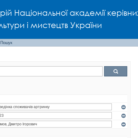
рій Національної академії керівни
льтури і мистецтв України
Пошук