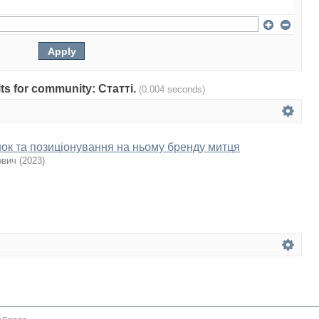
ults for community: Статті.
(0.004 seconds)
ок та позиціонування на ньому бренду митця
ович
(
2023
)