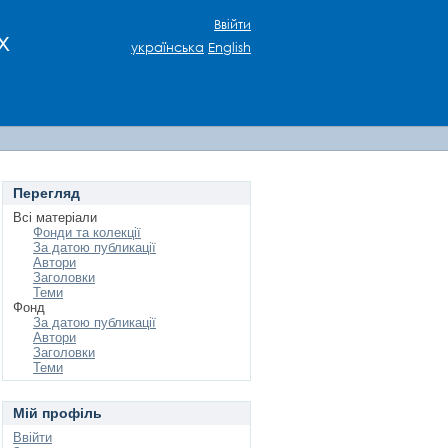
Ввійти
х
українська
English
Перегляд
Всі матеріали
Фонди та колекції
За датою публикації
Автори
Заголовки
Теми
Фонд
За датою публикації
Автори
Заголовки
Теми
Мій профіль
Ввійти