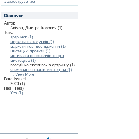
Зареєструватися
Discover
Автор
Акімов, Дмитро Ігорович (1)
Тема
артринок (1)
маркетинг стосунків (1)
маркетингові дослідження (1)
мистецькі проєкти (1)
мотивація споживачів творів
мистецтва (1)
поведінка споживачів артринку (1)
споживання творів мистецтва (1)
... View More
Date Issued
2023 (1)
Has File(s)
Yes (1)