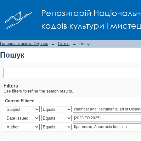
Пошук
Репозитарій Національно
кадрів культури і мисте
Головна сторінка DSpace
→
Статті
→
Пошук
Пошук
Filters
Use filters to refine the search results.
Current Filters: